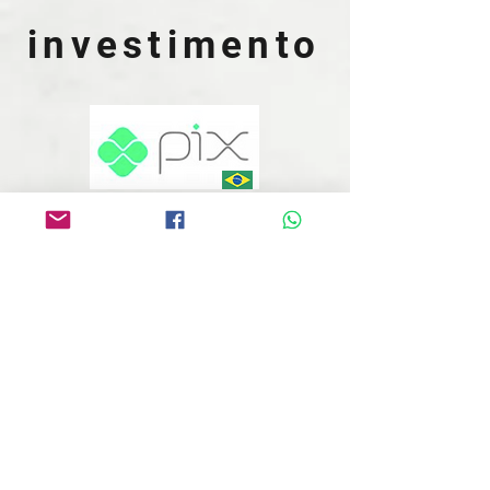
investimento
Ex Aluno: R$ 2.761,65
Novo Aluno: R$ 3.068,50
parcelado em até 18x com juros