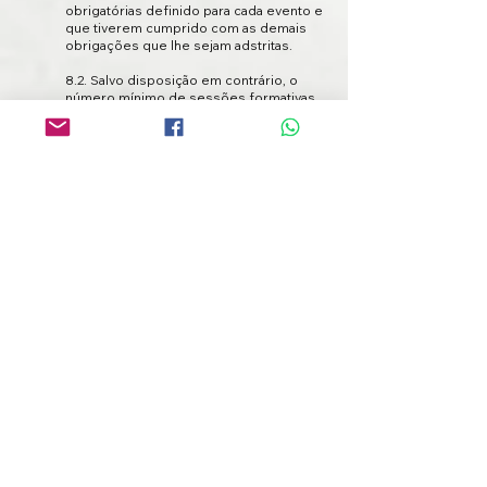
obrigatórias definido para cada evento e
que tiverem cumprido com as demais
obrigações que lhe sejam adstritas.
8.2. Salvo disposição em contrário, o
número mínimo de sessões formativas
obrigatórias corresponde a cerca de
80% da carga horária letiva total dos
eventos.
8.3. Os alunos devem justificar as faltas,
considerando-se injustificadas as faltas
em que os formandos não apresentem
documento comprovativo bastante do
motivo da ausência ou quando os alunos
cheguem às sessões formativas com
um atraso superior a metade do tempo
destinado às sessões sem documento
comprovativo que justifique o seu
atraso.
8.4. Os Certificados de Frequência
serão emitidos e enviados, de forma
gratuita e digital, para os endereços
eletrônicos dos formandos.
8.5. Quaisquer erros ou incorreções
dos dados contidos nos Certificados de