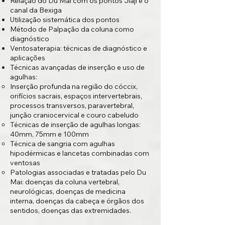
Relação do Du Mai com os pontos Jiaji e o
canal da Bexiga
Utilização sistemática dos pontos
Método de Palpação da coluna como
diagnóstico
Ventosaterapia: técnicas de diagnóstico e
aplicações
Técnicas avançadas de inserção e uso de
agulhas:
Inserção profunda na região do cóccix,
orifícios sacrais, espaços intervertebrais,
processos transversos,
paravertebral,
junção craniocervical e couro cabeludo
Técnicas de inserção de agulhas longas:
40mm, 75mm e 100mm
Técnica de sangria com agulhas
hipodérmicas e lancetas combinadas com
ventosas
Patologias associadas e tratadas pelo Du
Mai: doenças da coluna vertebral,
neuroló
gicas, doenças de medicina
interna, doenças da cabeça e órgãos dos
sentidos, doenças das extremidades.