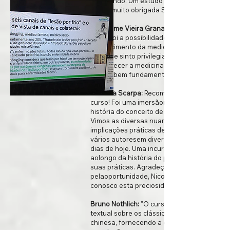
esperando. Um estudo lindo. Muito obrigad
Nico e muito obrigada Silvia.
Guilherme Vieira Granato de Araújo:
curso foi a possibilidade de entrar com o
conhecimento da medicina chinesa em alto
nível. Me sinto privilegiado de poder estuda
e conhecer a medicina chinesa por um viés
sério e bem fundamentado.
Mariana Scarpa:
Recomendo muito esse
curso! Foi uma imersãoimportantíssima na
história do conceito de canais e colaterais.
Vimos as diversas nuances de sentidos e
implicações práticas destes conceitos em
vários autoresem diversas dinastias até os
dias de hoje. Uma incursão muito completa
aolongo da história do pensamento chinês 
suas práticas. Agradeço muito
pelaoportunidade, Nico, de compartilhar
conosco esta preciosidade!
Bruno Nothlich:
"O curso foi uma aventura
textual sobre os clássicos da medicina
chinesa, fornecendo a cada um impagáveis