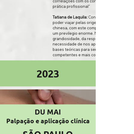
correlações com os contextos clínicos da
prática profissional"
Tatiana de Laquila:
Conhecer a Historia e
poder viajar pelas origens da medicina
chinesa, com este competente professor, é
um previlegio enorme. Nos dá a dimensão d
grandiosidade, da responsabilidade e a
necessidade de nos aprofundarmos nas
bases teóricas para sermos profissonais
competentes e mais completos.
2023
DU MAI
P
alpação e aplicação clínica