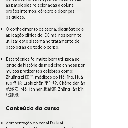
as patologias relacionadas à coluna,
órgãos internos, cérebro e doenças
psíquicas.
O conhecimento da teoria, diagnóstico e
aplicação clínica do Dū mài nos permite
utilizar este sistema no tratamento de
patologias de todo o corpo.
Esta técnica foi muito bem utilizada ao
longo da história da medicina chinesa por
muitos praticantes célebres como:
Zhuāng zi 庄子, médicos do Nèi jīng, Huá
tuó 华佗, Lǐ shí zhēn 李时珍, Chéng dàn ān
承淡安, Méi jiàn hán 梅健寒, Zhāng jiàn bīn
张建斌.
Conteúdo do curso
Apresentação do canal Du Mai