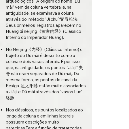
arqueológicos. A origem do nome “Dū
mài” vem da coluna vertebral e, na
antiguidade, se examinava a coluna
através do método “Jǐ chuí fǎ”脊椎法.
Seus primeiros registros aparecem no
Huáng dì nèi jīng《黄帝内经》(Clássico
Interno do Imperador Huang).
No Nèi jīng《内经》(Clássico Interno) o
trajeto do Dū mài é descrito como a
coluna e dois vasos laterais. É por isso
que, na antiguidade, os pontos “Jiā jí” 夹
脊 não eram separados de Dū mài,. Da
mesma forma, os pontos do canal da
Bexiga 足太阳脉 estão muito associados
a Jiā jí e Dū mài através dos “vasos Luò”
络脉.
Nos clássicos, os puntos localizados ao
longo da coluna e em linhas laterais
possuem descrições muito
parecidas.Tem a função de tratar todas