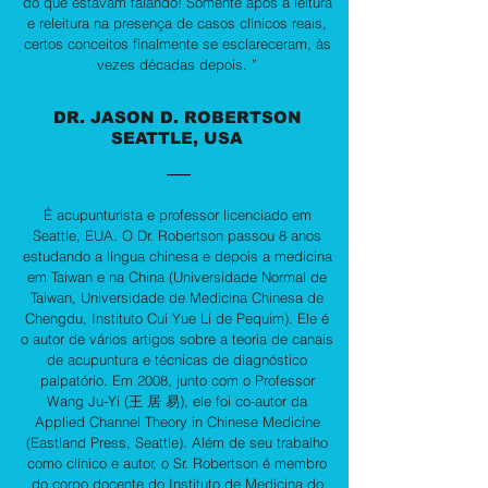
do que estavam falando! Somente após a leitura
e releitura na presença de casos clínicos reais,
certos conceitos finalmente se esclareceram, às
vezes décadas depois. ”
DR. JASON D. ROBERTSON
SEATTLE, USA
__
É acupunturista e professor licenciado em
Seattle, EUA. O Dr. Robertson passou 8 anos
estudando a língua chinesa e depois a medicina
em Taiwan e na China (Universidade Normal de
Taiwan, Universidade de Medicina Chinesa de
Chengdu, Instituto Cui Yue Li de Pequim). Ele é
o autor de vários artigos sobre a teoria de canais
de acupuntura e técnicas de diagnóstico
palpatório. Em 2008, junto com o Professor
Wang Ju-Yi (王 居 易), ele foi co-autor da
Applied Channel Theory in Chinese Medicine
(Eastland Press, Seattle). Além de seu trabalho
como clínico e autor, o Sr. Robertson é membro
do corpo docente do Instituto de Medicina do