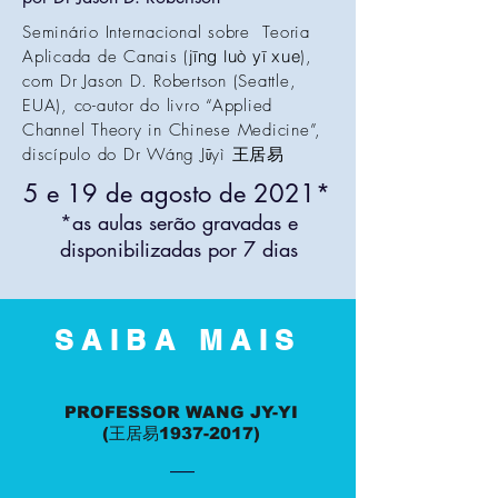
Seminário Internacional sobre Teoria
Aplicada de Canais (
jīng luò yī xue
),
com Dr Jason D. Robertson (Seattle,
EUA), co-autor do livro “Applied
Channel Theory in Chinese Medicine”,
discípulo do Dr Wáng Jūyì 王居易
5 e 19 de agosto de 2021*
*as aulas serão gravadas e
disponibilizadas por 7 dias
SAIBA MAIS
PROFESSOR WANG JY-YI
(王居易1937-2017)
__