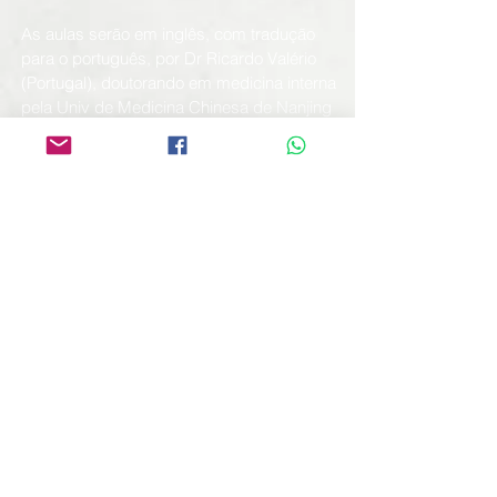
As aulas serão em inglês, com tradução
para o português, por Dr Ricardo Valério
(Portugal), doutorando em medicina interna
pela Univ de Medicina Chinesa de Nanjing
e discípulo de
Dr Wang Ju Yi
.
É uma oportunidade única para
acupunturistas que se preocupam com
uma fundamentação sólida, baseada em
princípio corretos e que permitem ampliar a
capacidade de raciocinar clinicamente.
INVESTIMENTO